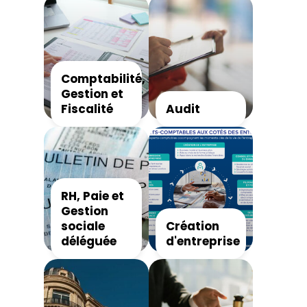
CARRIÈRES
Patrimoine
Chiffres utiles
Conseil juridique
Comptabilité,
Expertise Retraites
Gestion et
Fiscalité
Audit
RH, Paie et
Gestion
sociale
Création
déléguée
d'entreprise