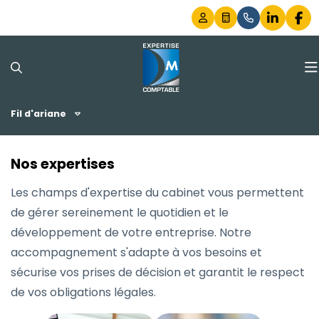
Fil d'ariane
LE CABINET
NOS EXPERTISES
Nos expertises
NOS OUTILS PRATIQUES
Comptabilité, Gestion et Fiscalité
Les champs d'expertise du cabinet vous permettent
de gérer sereinement le quotidien et le
NOS ENGAGEMENTS
Audit
Comptabilité en ligne
développement de votre entreprise. Notre
accompagnement s'adapte à vos besoins et
ACTUALITÉS PROS
RH, Paie et Gestion sociale déléguée
Simulateurs
sécurise vos prises de décision et garantit le respect
de vos obligations légales.
LE BLOG DU CABINET
Création d'entreprise
Échéanciers